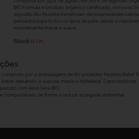
composta por 99% de água com 100% de algodão orgân
BIO.Fórmula e produto orgânico certificado, os novos 
algodão Bio Mustela beneficiam de propriedades calma
pensados para todos os tipos de pele desde o nascimen
incrivelmente macia e suave.
Stock:
0 Un.
uções
composto por 4 embalagens de 60 unidades. Mustela Bebé T
ebé, deixando-a suavize, macia e hidratada. Características:
quecido com Aloé Vera BIO;
??e compostáveis, de forma a reduzir a pegada ambiental.