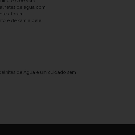
ico e Aloé Vera
toalhetes de água com
ntes, foram
to e deixam a pele
oalhitas de Água é um cuidado sem