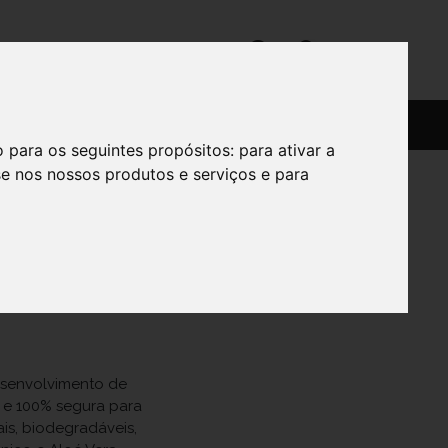
SERVIÇOS
SOBRE
o para os seguintes propósitos:
para ativar a
se nos nossos produtos e serviços e para
m algodão bio
da.
esenvolvimento de
 e 100% segura para
is, biodegradáveis,