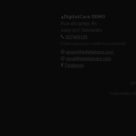
4DigitalCare DEMO
Rua da Igreja, 85
4415-937 Seixezelo
227460126
(Chamada para a rede fixa nacional)
apps4@4digitalcare.com
geral@4digitalcare.com
Facebook
4Di
Autorizado a d