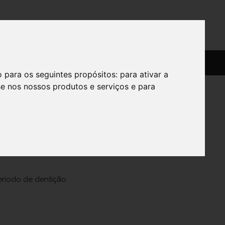
SERVIÇOS
SOBRE
o para os seguintes propósitos:
para ativar a
se nos nossos produtos e serviços e para
Ben
eríodo de dentição