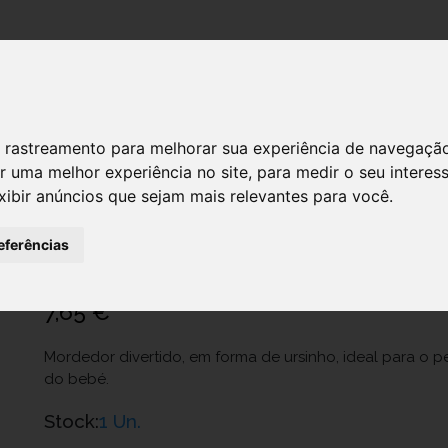
DESTAQUES!
 de rastreamento para melhorar sua experiência de navegaçã
r uma melhor experiência no site
,
para medir o seu interes
xibir anúncios que sejam mais relevantes para você
.
Ch.Bri10054000000 Bs Roca Ursinho 
Ref.: 6634162
eferências
Artsana Portugal - Comércio E Indústria, Sa
7,65 €
Mordedor divertido, em forma de ursinho, ideal para o p
do bebé.
Stock:
1 Un.