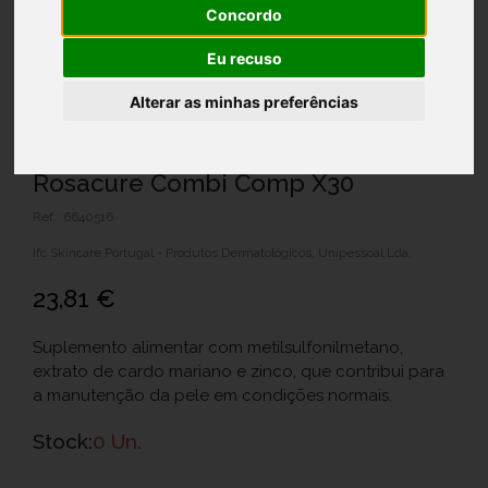
Concordo
Eu recuso
Alterar as minhas preferências
Rosacure Combi Comp X30
Ref.: 6640516
Ifc Skincare Portugal - Produtos Dermatológicos, Unipessoal Lda.
23,81 €
Suplemento alimentar com metilsulfonilmetano,
extrato de cardo mariano e zinco, que contribui para
a manutenção da pele em condições normais.
Stock:
0 Un.