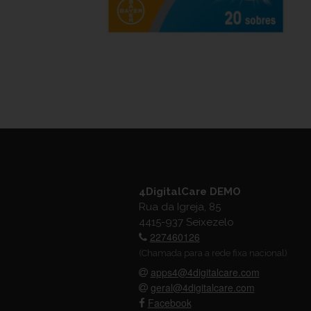
4DigitalCare DEMO
Rua da Igreja, 85
4415-937 Seixezelo
227460126
(Chamada para a rede fixa nacional)
apps4@4digitalcare.com
geral@4digitalcare.com
Facebook