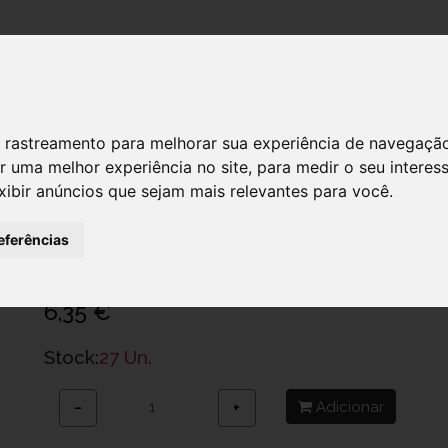
DESTAQUES!
 de rastreamento para melhorar sua experiência de navegaçã
r uma melhor experiência no site
,
para medir o seu interes
xibir anúncios que sejam mais relevantes para você
.
Redoxon Granulado Saq X20
Ref.: 6655498
eferências
Bayer Portugal, Lda.
6,35 €
Stock:
27 Un.
Adicionar
−
+