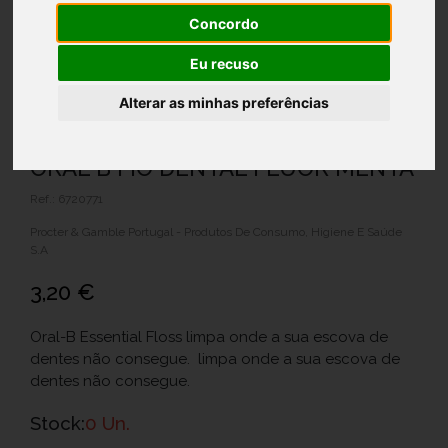
Concordo
Eu recuso
Alterar as minhas preferências
ORAL B FIO DENTAL FLUOR MENTA
Ref.: 6720771
Procter & Gamble Portugal - Produtos De Consumo, Higiene E Saúde
S.A
3,20 €
Oral-B Essential Floss limpa onde a sua escova de
dentes não consegue.
limpa onde a sua escova de
dentes não consegue.
Stock:
0 Un.