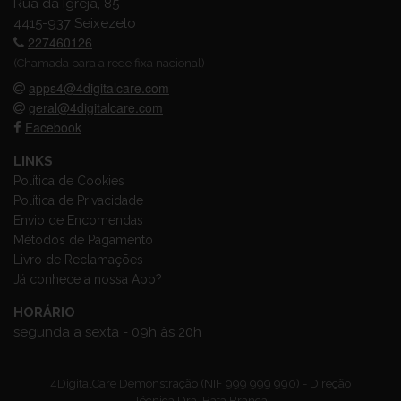
Rua da Igreja, 85
4415-937 Seixezelo
227460126
(Chamada para a rede fixa nacional)
apps4@4digitalcare.com
geral@4digitalcare.com
Facebook
LINKS
Política de Cookies
Política de Privacidade
Envio de Encomendas
Métodos de Pagamento
Livro de Reclamações
Já conhece a nossa App?
HORÁRIO
segunda a sexta - 09h às 20h
4DigitalCare Demonstração (NIF 999 999 990) - Direção
Técnica Dra. Bata Branca