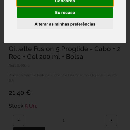
Concordo
Eu recuso
Alterar as minhas preferências
Gillette Fusion 5 Proglide - Cabo + 2
Rec + Gel 200 ml + Bolsa
Ref.: 6766931
Procter & Gamble Portugal - Produtos De Consumo, Higiene E Saúde
S.A
21,40 €
Stock:
5 Un.
−
+