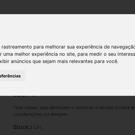
DESTAQUES!
 de rastreamento para melhorar sua experiência de navegaçã
r uma melhor experiência no site
,
para medir o seu interes
xibir anúncios que sejam mais relevantes para você
.
BREATHE RIGHT PENSO NASAL TRAN
Ref.: 6774216
eferências
Pangiter - Cosmético Farmacêutica, Lda.
11,40 €
Tiras nasais, que diminuem o ressonar e aliviam o nariz
constipações ou alergias.
Stock:
1 Un.