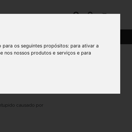
SERVIÇOS
SOBRE
o para os seguintes propósitos:
para ativar a
se nos nossos produtos e serviços e para
SP GDEX10
 entupido causado por