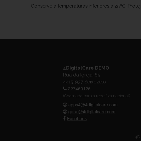
Conserve a temperaturas inferiores a 25ºC. Prote
4DigitalCare DEMO
Rua da Igreja, 85
4415-937 Seixezelo
227460126
(Chamada para a rede fixa nacional)
apps4@4digitalcare.com
geral@4digitalcare.com
Facebook
4Di