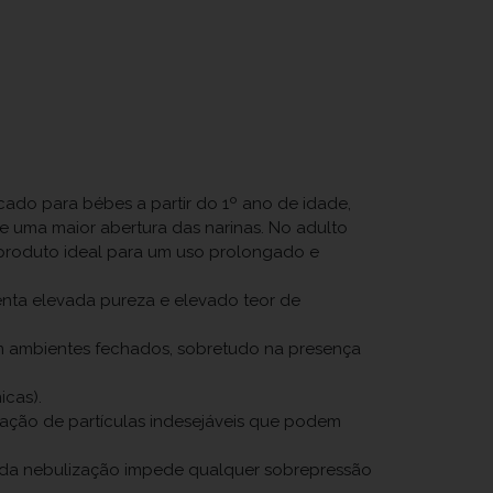
icado para bébes a partir do 1º ano de idade,
ce uma maior abertura das narinas. No adulto
 produto ideal para um uso prolongado e
senta elevada pureza e elevado teor de
 em ambientes fechados, sobretudo na presença
icas).
ação de partículas indesejáveis que podem
ca da nebulização impede qualquer sobrepressão