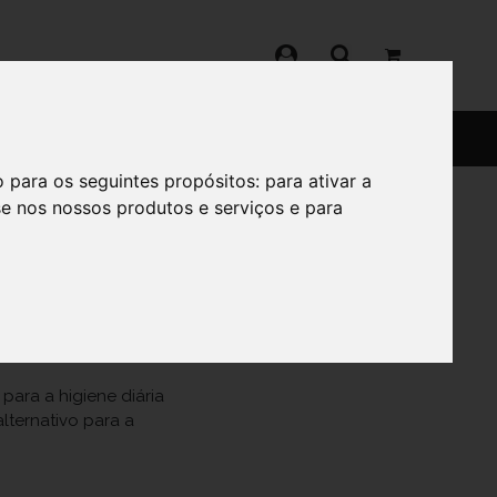
SERVIÇOS
SOBRE
o para os seguintes propósitos:
para ativar a
se nos nossos produtos e serviços e para
para a higiene diária
lternativo para a