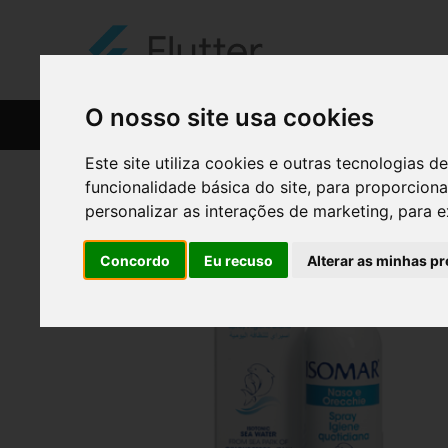
O nosso site usa cookies
CATÁLOGO
RECEITAS
Este site utiliza cookies e outras tecnologias
funcionalidade básica do site
,
para proporciona
personalizar as interações de marketing
,
para e
Concordo
Eu recuso
Alterar as minhas pr