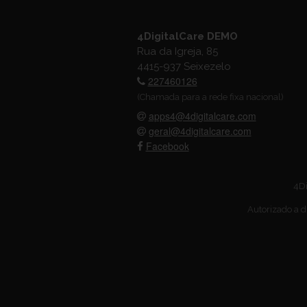
4DigitalCare DEMO
Rua da Igreja, 85
4415-937 Seixezelo
227460126
(Chamada para a rede fixa nacional)
apps4@4digitalcare.com
geral@4digitalcare.com
Facebook
4Di
Autorizado a d