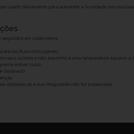
e ser usado diariamente para aumentar a humidade das mucosas
uções
2 segundos em cada narina.
l para um fluxo homogéneo.
os raios solares e não exponha a uma temperatura superior a 5
ente estiver vazio.
é destinado.
anças.
er afetadas se a sua integridade não for preservada.