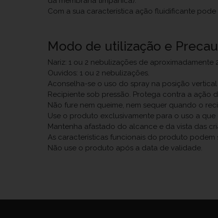
da membrana timpânica).
Com a sua característica ação fluidificante pod
Modo de utilização e Preca
Nariz: 1 ou 2 nebulizações de aproximadamente 
Ouvidos: 1 ou 2 nebulizações.
Aconselha-se o uso do spray na posição vertica
Recipiente sob pressão. Protega contra a ação d
Não fure nem queime, nem sequer quando o recipi
Use o produto exclusivamente para o uso a que 
Mantenha afastado do alcance e da vista das cri
As características funcionais do produto podem s
Não use o produto após a data de validade.