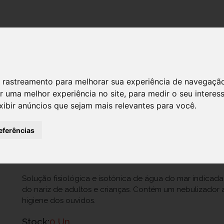
DESTAQUES!
 de rastreamento para melhorar sua experiência de navegaçã
r uma melhor experiência no site
,
para medir o seu interes
Isomar Spray 2/1 100 Ml
xibir anúncios que sejam mais relevantes para você
.
Ref.: 6790600
eferências
Moreno II - Produtos De Saúde Lda.
8,95 €
Solução fisiológica e isotónica de água do mar indicada 
do nariz de adultos e crianças. Contém um nebulizador a
higiene dos ouvidos.
Stock:
0 Un.