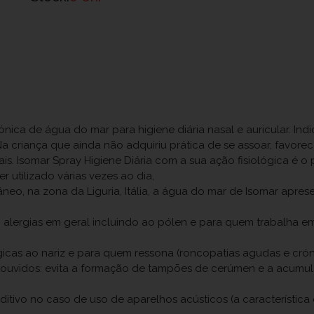
ónica de água do mar para higiene diária nasal e auricular. Ind
Na criança que ainda não adquiriu prática de se assoar, favore
. Isomar Spray Higiene Diária com a sua ação fisiológica é o
 utilizado várias vezes ao dia,
neo, na zona da Liguria, Itália, a água do mar de Isomar apre
sma, alergias em geral incluindo ao pólen e para quem trabalha
icas ao nariz e para quem ressona (roncopatias agudas e crón
ouvidos: evita a formação de tampões de cerúmen e a acumul
uditivo no caso de uso de aparelhos acústicos (a característi