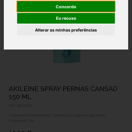
Concordo
Eu recuso
Alterar as minhas preferências
AKILEINE SPRAY PERNAS CANSAD
150 ML
Ref.: 6800086
Laboratórios Expanscience - Produtos de Higiene, Sociedade
Unipessoal, Lda.