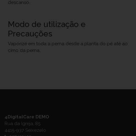
descanso.
Modo de utilização e
Precauções
Vaporize em toda a perna desde a planta do pé até ao
cimo da perna.
4DigitalCare DEMO
Rua da Igreja, 85
4415-937 Seixezelo