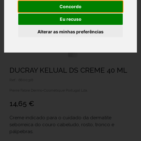
Concordo
Eu recuso
Alterar as minhas preferências
DUCRAY KELUAL DS CREME 40 ML
Ref.: 6800318
Pierre Fabre Dermo-Cosmétique Portugal Lda.
14,65 €
Creme indicado para o cuidado da dermatite
seborreica do couro cabeludo, rosto, tronco e
pálpebras.