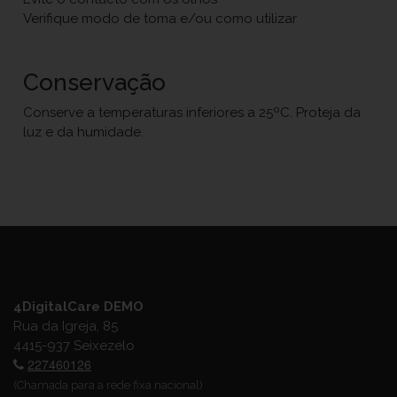
Verifique modo de toma e/ou como utilizar
Conservação
Conserve a temperaturas inferiores a 25ºC. Proteja da
luz e da humidade.
4DigitalCare DEMO
Rua da Igreja, 85
4415-937 Seixezelo
227460126
(Chamada para a rede fixa nacional)