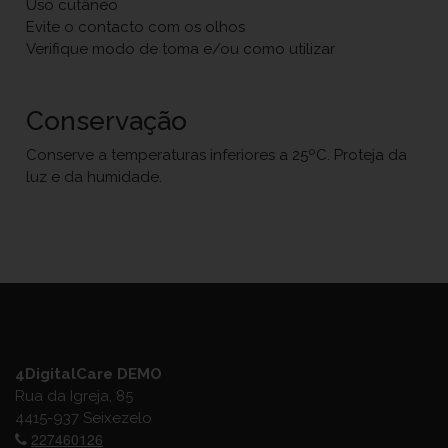
Uso cutâneo
Evite o contacto com os olhos
Verifique modo de toma e/ou como utilizar
Conservação
Conserve a temperaturas inferiores a 25ºC. Proteja da
luz e da humidade.
4DigitalCare DEMO
Rua da Igreja, 85
4415-937 Seixezelo
227460126