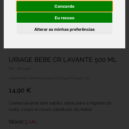
Concordo
Eu recuso
Alterar as minhas preferências
URIAGE BEBE CR LAVANTE 500 ML
Ref.: 6802496
Laboratoires Dermatologiques DUriage Portugal, S.A
14,90 €
Creme lavante sem sabão, ideal para a higiene do
rosto, corpo e couro cabeludo do bebé.
Stock:
3 Un.