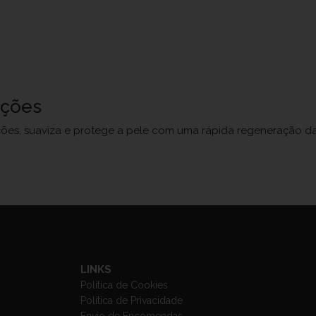
uções
ões, suaviza e protege a pele com uma rápida regeneração da
LINKS
Política de Cookies
Política de Privacidade
Envio de Encomendas