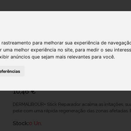
DESTAQUES!
 de rastreamento para melhorar sua experiência de navegaçã
r uma melhor experiência no site
,
para medir o seu interes
xibir anúncios que sejam mais relevantes para você
.
A DERMA DERMALIBOUR STICK
Ref.: 6804724
eferências
Pierre Fabre Dermo-Cosmétique Portugal Lda.
10,46 €
DERMALIBOUR+ Stick Reparador acalma as irritações, su
pele com uma rápida regeneração das zonas afetadas. 
Stock:
0 Un.