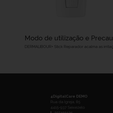
Modo de utilização e Preca
DERMALIBOUR+ Stick Reparador acalma as irritaç
4DigitalCare DEMO
Rua da Igreja, 85
4415-937 Seixezelo
227460126