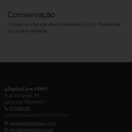
Conservação
Conserve a temperaturas inferiores a 25ºC. Proteja da
luz e da humidade.
4DigitalCare DEMO
Rua da Igreja, 85
4415-937 Seixezelo
227460126
(Chamada para a rede fixa nacional)
apps4@4digitalcare.com
geral@4digitalcare.com