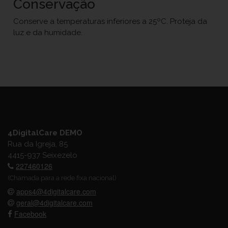
Conservação
Conserve a temperaturas inferiores a 25ºC. Proteja da
luz e da humidade.
4DigitalCare DEMO
Rua da Igreja, 85
4415-937 Seixezelo
227460126
(Chamada para a rede fixa nacional)
apps4@4digitalcare.com
geral@4digitalcare.com
Facebook