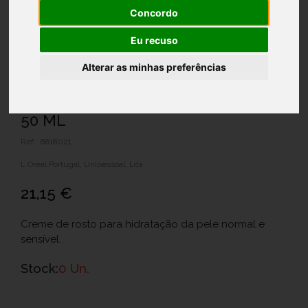
Concordo
Eu recuso
Alterar as minhas preferências
VICHY HIDRA AQUALIA CR LIGEIRO
50 ML
Ref.: 6818021
L Oreal Portugal, Unipessoal, Lda.
21,15 €
Creme de rosto para hidratação da pele normal e
sensível.
Stock:
0 Un.