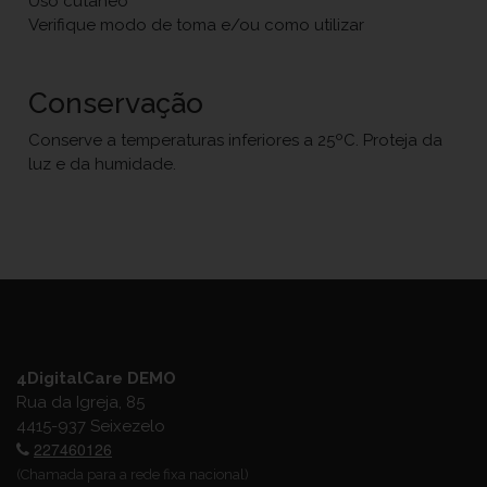
Uso cutâneo
Verifique modo de toma e/ou como utilizar
Conservação
Conserve a temperaturas inferiores a 25ºC. Proteja da
luz e da humidade.
4DigitalCare DEMO
Rua da Igreja, 85
4415-937 Seixezelo
227460126
(Chamada para a rede fixa nacional)