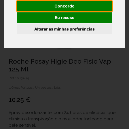
Concordo
Eu recuso
Alterar as minhas preferências
Roche Posay Higie Deo Fisio Vap
125 Ml
Ref.: 6857474
L Oreal Portugal, Unipessoal, Lda.
10,25 €
Spray desodorizante, com 24 horas de eficácia, que
elimina a transpiração e o mau odor. Indicado para
pele sensível.