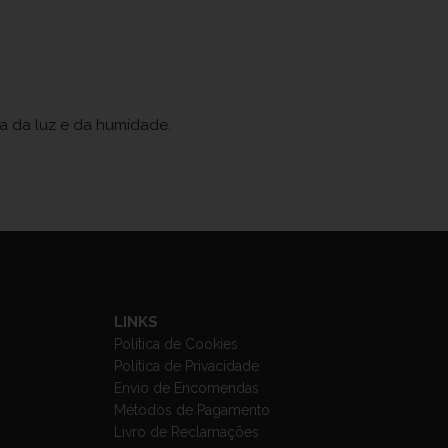
ja da luz e da humidade.
LINKS
Política de Cookies
Política de Privacidade
Envio de Encomendas
Métodos de Pagamento
Livro de Reclamações