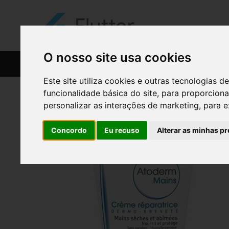
O nosso site usa cookies
CATÁLOGO
RECEITAS
Este site utiliza cookies e outras tecnologias
funcionalidade básica do site
,
para proporciona
personalizar as interações de marketing
,
para e
Concordo
Eu recuso
Alterar as minhas pr