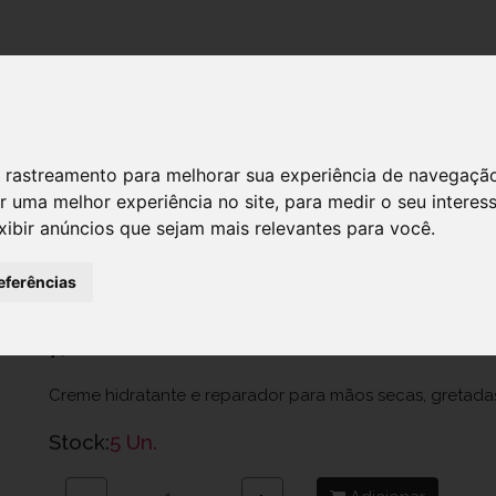
DESTAQUES!
 de rastreamento para melhorar sua experiência de navegaçã
r uma melhor experiência no site
,
para medir o seu interes
Atoderm Bioderma Cr Reparad Maos 
xibir anúncios que sejam mais relevantes para você
.
Ref.: 6868356
eferências
Naos Portugal, Unipessoal Lda.
7,20 €
Creme hidratante e reparador para mãos secas, gretada
Stock:
5 Un.