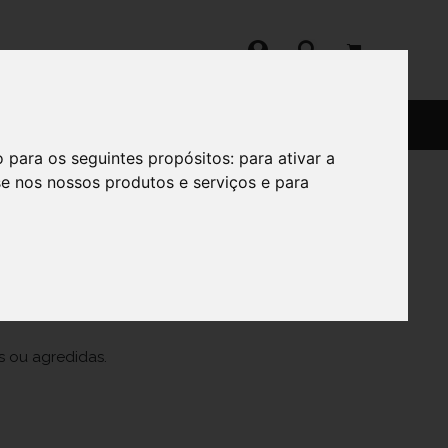
SERVIÇOS
SOBRE
o para os seguintes propósitos:
para ativar a
se nos nossos produtos e serviços e para
50 Ml
s ou agredidas.