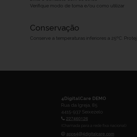
Verifique modo de toma e/ou como utilizar
Conservação
Conserve a temperaturas inferiores a 25ºC. Prote
4DigitalCare DEMO
Rua da Igreja, 85
4415-937 Seixezelo
227460126
(Chamada para a rede fixa nacional)
apps4@4digitalcare.com