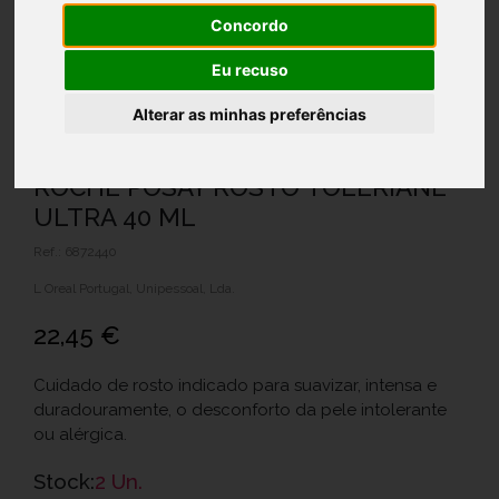
Concordo
Eu recuso
Alterar as minhas preferências
ROCHE POSAY ROSTO TOLERIANE
ULTRA 40 ML
Ref.: 6872440
L Oreal Portugal, Unipessoal, Lda.
22,45 €
Cuidado de rosto indicado para suavizar, intensa e
duradouramente, o desconforto da pele intolerante
ou alérgica.
Stock:
2 Un.