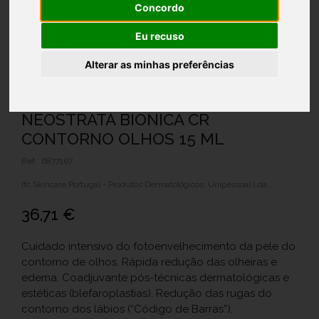
Concordo
Eu recuso
Alterar as minhas preferências
NEOSTRATA BIONICA CR
CONTORNO OLHOS 15 ML
Ref.: 6877167
Ifc Skincare Portugal - Produtos Dermatológicos, Unipessoal Lda.
36,71 €
Cuidado intensivo do fotoenvelhecimento da pele do
contorno de olhos. Rápida redução das olheiras e
edema. Coadjuvante pós-técnicas dermatológicas e
estéticas (blefaroplastias). Redução das rugas do
contorno dos lábios (“Código de Barras”).