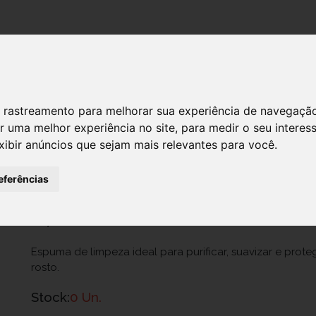
DESTAQUES!
 de rastreamento para melhorar sua experiência de navegaçã
r uma melhor experiência no site
,
para medir o seu interes
ROCHE POSAY MOUSSE MICELAR 15
xibir anúncios que sejam mais relevantes para você
.
Ref.: 6891762
eferências
L Oreal Portugal, Unipessoal, Lda.
11,60 €
Espuma de limpeza ideal para purificar, suavizar e prote
rosto.
Stock:
0 Un.