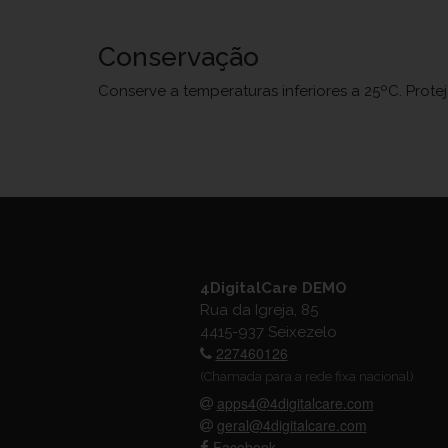
Conservação
Conserve a temperaturas inferiores a 25ºC. Prote
4DigitalCare DEMO
Rua da Igreja, 85
4415-937 Seixezelo
227460126
(Chamada para a rede fixa nacional)
apps4@4digitalcare.com
geral@4digitalcare.com
Facebook