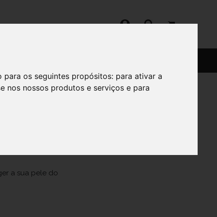
SERVIÇOS
SOBRE
o para os seguintes propósitos:
para ativar a
se nos nossos produtos e serviços e para
0ML
ger a sua pele do