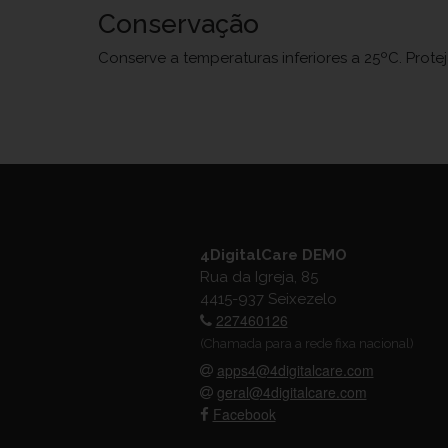
Conservação
Conserve a temperaturas inferiores a 25ºC. Prote
4DigitalCare DEMO
Rua da Igreja, 85
4415-937 Seixezelo
227460126
(Chamada para a rede fixa nacional)
apps4@4digitalcare.com
geral@4digitalcare.com
Facebook