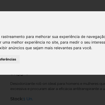
DESTAQUES!
 de rastreamento para melhorar sua experiência de navegaçã
r uma melhor experiência no site
,
para medir o seu interes
VICHY DEO DEO STRESS RESIST/72H
xibir anúncios que sejam mais relevantes para você
.
Ref.: 6896613
eferências
L Oreal Portugal, Unipessoal, Lda.
10,95 €
Desodorizante roll-on ideal para homens e mulheres qu
excessiva e procuram aliar a eficácia antitranspirante a 
Stock:
1 Un.