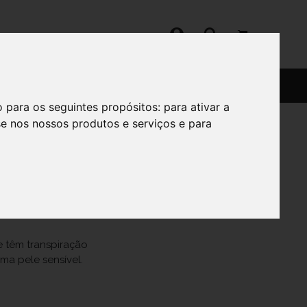
SERVIÇOS
SOBRE
o para os seguintes propósitos:
para ativar a
se nos nossos produtos e serviços e para
 50ML
e têm transpiração
uma pele sensível.