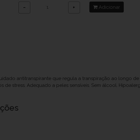
Adicionar
−
+
idado antitranspirante que regula a transpiração ao longo de 72
os de stress. Adequado a peles sensíveis. Sem álcool. Hipoale
uções