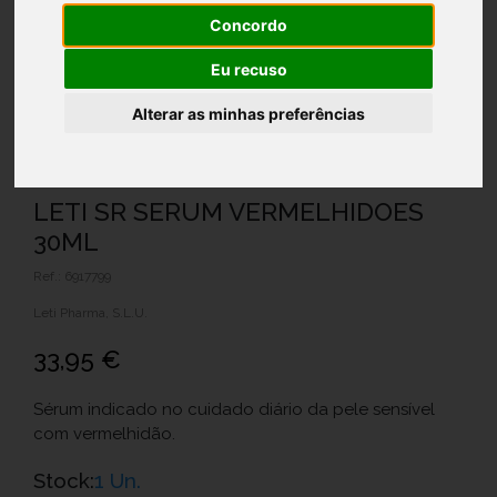
Concordo
Eu recuso
Alterar as minhas preferências
LETI SR SERUM VERMELHIDOES
30ML
Ref.: 6917799
Leti Pharma, S.L.U.
33,95 €
Sérum indicado no cuidado diário da pele sensível
com vermelhidão.
Stock:
1 Un.