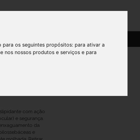
SERVIÇOS
SOBRE
o para os seguintes propósitos:
para ativar a
se nos nossos produtos e serviços e para
00 Ml
slipidante com ação
ocular) e segurança.
m enxaguamento da
 pilossebáceas e
nte molhada. Retirar