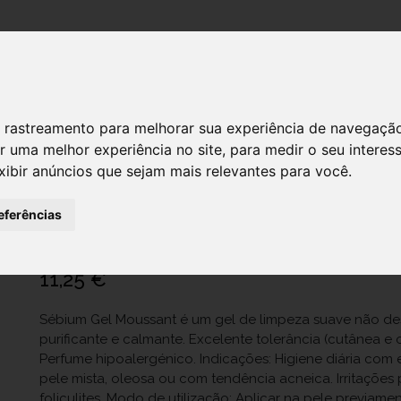
DESTAQUES!
 de rastreamento para melhorar sua experiência de navegaçã
r uma melhor experiência no site
,
para medir o seu interes
xibir anúncios que sejam mais relevantes para você
.
Sebium Bioderma Promo Moussant 2
Ref.: 6921395
eferências
Naos Portugal, Unipessoal Lda.
11,25 €
Sébium Gel Moussant é um gel de limpeza suave não de
purificante e calmante. Excelente tolerância (cutânea e 
Perfume hipoalergénico. Indicações: Higiene diária co
pele mista, oleosa ou com tendência acneica. Irritações
foliculites. Modo de utilização: Aplicar na pele previame