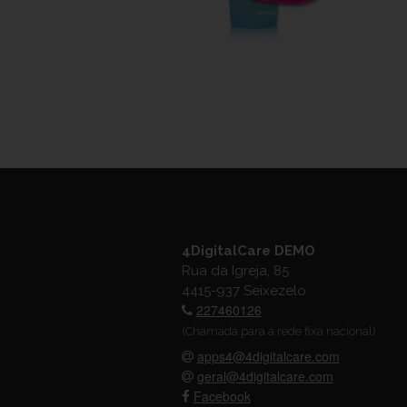
4DigitalCare DEMO
Rua da Igreja, 85
4415-937 Seixezelo
227460126
(Chamada para a rede fixa nacional)
apps4@4digitalcare.com
geral@4digitalcare.com
Facebook