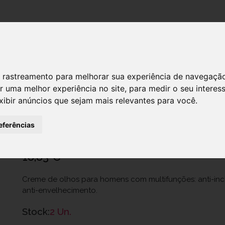
DESTAQUES!
 de rastreamento para melhorar sua experiência de navegaçã
r uma melhor experiência no site
,
para medir o seu interes
xibir anúncios que sejam mais relevantes para você
.
Nuxe Men Cr Contorno Olhos 15ml
Ref.: 6924068
eferências
Laboratoire Nuxe Portugal Unipessoal Lda.
18,83 €
Creme de olhos para homens com multifunções: anti-inch
anti-envelhecimento.
Stock:
2 Un.