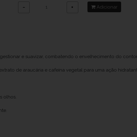
Adicionar
−
+
gestionar e suavizar, combatendo o envelhecimento do conto
extrato de araucária e cafeína vegetal para uma ação hidratante
s olhos.
nte.