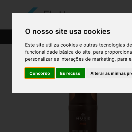
O nosso site usa cookies
CATÁLOGO
RECEITAS
Este site utiliza cookies e outras tecnologias
funcionalidade básica do site
,
para proporciona
personalizar as interações de marketing
,
para e
Concordo
Eu recuso
Alterar as minhas pr