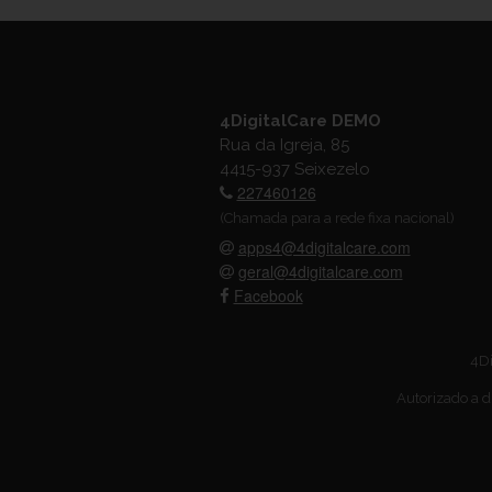
4DigitalCare DEMO
Rua da Igreja, 85
4415-937 Seixezelo
227460126
(Chamada para a rede fixa nacional)
apps4@4digitalcare.com
geral@4digitalcare.com
Facebook
4Di
Autorizado a d