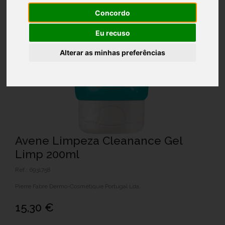
Concordo
Eu recuso
Alterar as minhas preferências
Avene Limpeza Cleanance Gel
Limp 200ml
Ref.: 6931758
Pierre Fabre Dermo-Cosmétique Portugal Lda.
15,30 €