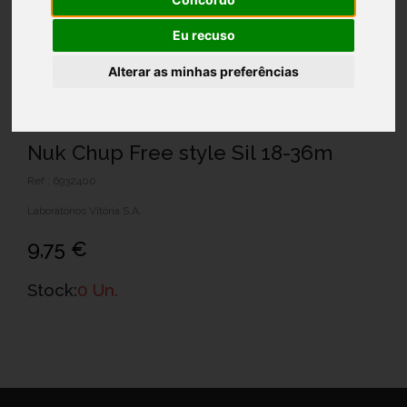
Eu recuso
Alterar as minhas preferências
Nuk Chup Free style Sil 18-36m
Ref.: 6932400
Laboratórios Vitória S.A.
9,75 €
Stock:
0 Un.