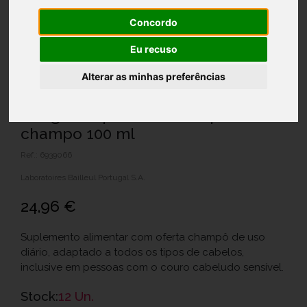
Concordo
Eu recuso
Alterar as minhas preferências
Biorga Ecophane 60 comp of
champo 100 ml
Ref.: 6939066
Laboratoires Bailleul Portugal S.A.
24,96 €
Suplemento alimentar com oferta champô de uso
diário, adaptado a todos os tipos de cabelos,
inclusive em pessoas com o couro cabeludo sensível.
Stock:
12 Un.