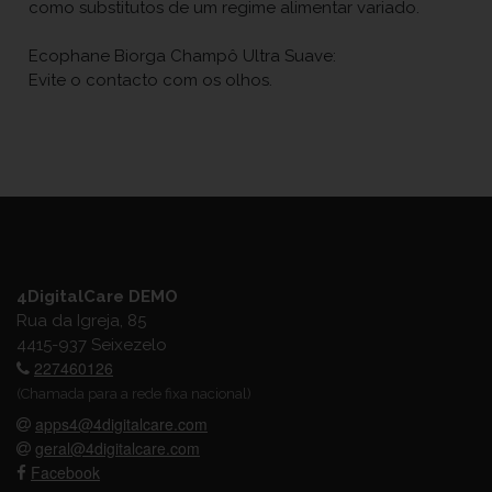
como substitutos de um regime alimentar variado.
Ecophane Biorga Champô Ultra Suave:
Evite o contacto com os olhos.
4DigitalCare DEMO
Rua da Igreja, 85
4415-937 Seixezelo
227460126
(Chamada para a rede fixa nacional)
apps4@4digitalcare.com
geral@4digitalcare.com
Facebook