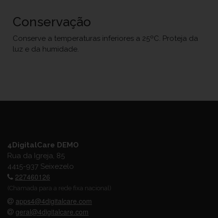
Conservação
Conserve a temperaturas inferiores a 25ºC. Proteja da
luz e da humidade.
4DigitalCare DEMO
Rua da Igreja, 85
4415-937 Seixezelo
227460126
(Chamada para a rede fixa nacional)
apps4@4digitalcare.com
geral@4digitalcare.com