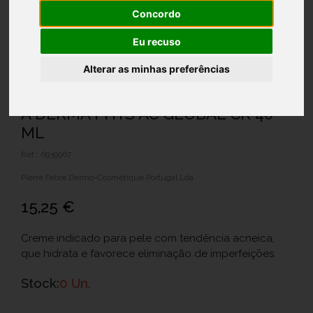
Concordo
Eu recuso
Alterar as minhas preferências
A DERMA PHYS AC GLOBAL CR 40
ML
Ref.: 6939967
Pierre Fabre Dermo-Cosmétique Portugal Lda.
15,25 €
Creme indicado para pele com tendência acneica,
que hidrata e favorece eliminação de imperfeições.
Stock:
0 Un.