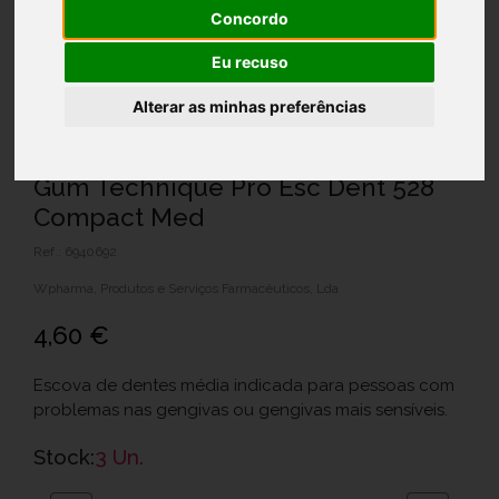
Concordo
Eu recuso
Alterar as minhas preferências
Gum Technique Pro Esc Dent 528
Compact Med
Ref.: 6940692
Wpharma, Produtos e Serviços Farmacêuticos, Lda
4,60 €
Escova de dentes média indicada para pessoas com
problemas nas gengivas ou gengivas mais sensíveis.
Stock:
3 Un.