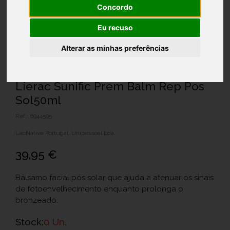
Concordo
Eu recuso
Alterar as minhas preferências
Lierac Sunific Prem Balm Rep Pos
Sol50ml
Ref.: 6944595
LabNative Portugal, Unipessoal Lda.
39,95 €
Bálsamo facial pós solar que ajuda a atenuar os sinais
de fotoenvelhecimento enquanto prolonga o
bronzeado.
Stock:
0 Un.