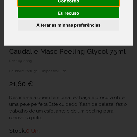
Concordo
Eu recuso
Alterar as minhas preferências
Caudalie Masc Peeling Glycol 75ml
Ref.: 6948885
Caudalie Portugal, Unipessoal, Lda
21,60 €
Destina-se a quem tem uma tez baça e procura obter
uma pele perfeita.Este cuidado "flash de beleza" faz o
trabalho de um esfoliante e de um peeling para
renovar a pele.
Stock:
0 Un.