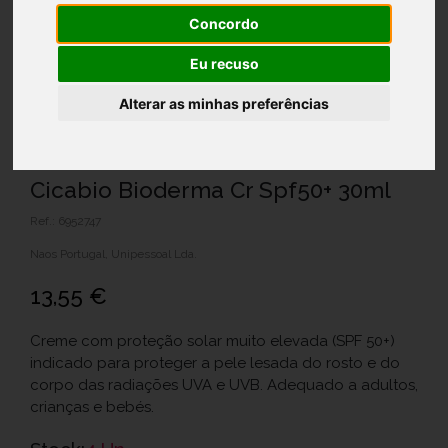
Concordo
Eu recuso
Alterar as minhas preferências
Cicabio Bioderma Cr Spf50+ 30ml
Ref.: 6952747
Naos Portugal, Unipessoal Lda.
13,55 €
Creme com proteção solar muito elevada (SPF 50+)
indicado para proteger a pele lesada do rosto e do
corpo das radiações UVA e UVB. Adequado a adultos,
crianças e bebés.