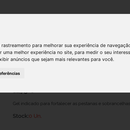
DESTAQUES!
 de rastreamento para melhorar sua experiência de navegaçã
r uma melhor experiência no site
,
para medir o seu interes
Ecrinal Gel Fortif Pestan/Sobranc 9m
xibir anúncios que sejam mais relevantes para você
.
Ref.: 6956078
eferências
Laboratórios Expanscience - Produtos de Higiene, Sociedade Unipessoal, L
12,75 €
Gel indicado para fortalecer as pestanas e sobrancelhas
Stock:
0 Un.