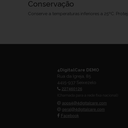
Conservação
Conserve a temperaturas inferiores a 25ºC. Prote
4DigitalCare DEMO
Rua da Igreja, 85
4415-937 Seixezelo
227460126
(Chamada para a rede fixa nacional)
apps4@4digitalcare.com
geral@4digitalcare.com
Facebook