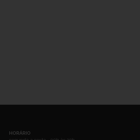
HORÁRIO
segunda a sexta - 09h às 20h