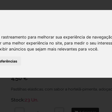
DESTAQUES!
 de rastreamento para melhorar sua experiência de navegaçã
r uma melhor experiência no site
,
para medir o seu interes
xibir anúncios que sejam mais relevantes para você
.
Miradent Xylitol Past Elast Hort/Pim
Ref.: 6956839
eferências
Targetway - Farmacêutica, Lda
4,50 €
Pastilhas elásticas, com sabor a hortelã-pimenta, adoçad
Stock:
23 Un.