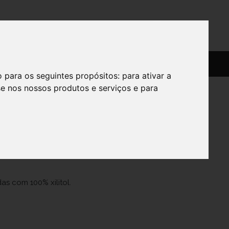
SERVIÇOS
SOBRE
o para os seguintes propósitos:
para ativar a
se nos nossos produtos e serviços e para
entx30
as com 100% xilitol.