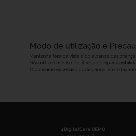
Modo de utilização e Preca
Mantenha fora da vista e do alcance das criança
Não utilize em caso de alergia ou hipersensibili
O consumo excessivo pode causar efeito laxante
4DigitalCare DEMO
Rua da Igreja, 85