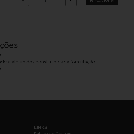
Adicionar
−
+
uções
s.
dade a algum dos constituintes da formulação.
.
LINKS
Política de Cookies