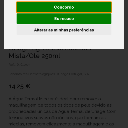
Concordo
Eu recuso
Alterar as minhas preferências
Uriage Ag Termal Micelar P
Mista/Ole 250ml
Ref.: 6961003
Laboratoires Dermatologiques DUriage Portugal, S.A
14,25 €
A Água Termal Micelar é ideal para remover a
maquilhagem de todos os tipos de pele devido às
propriedades únicas da Água Termal de Uriage. Com
tensioativos suaves não iónicos, que formam as
micelas, removem eficazmente a maquilhagem e as