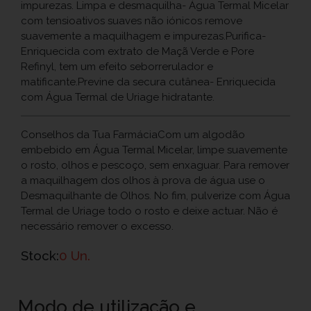
impurezas. Limpa e desmaquilha- Água Termal Micelar
com tensioativos suaves não iónicos remove
suavemente a maquilhagem e impurezas.Purifica-
Enriquecida com extrato de Maçã Verde e Pore
Refinyl, tem um efeito seborrerulador e
matificante.Previne da secura cutânea- Enriquecida
com Água Termal de Uriage hidratante.
Conselhos da Tua FarmáciaCom um algodão
embebido em Água Termal Micelar, limpe suavemente
o rosto, olhos e pescoço, sem enxaguar. Para remover
a maquilhagem dos olhos à prova de água use o
Desmaquilhante de Olhos. No fim, pulverize com Água
Termal de Uriage todo o rosto e deixe actuar. Não é
necessário remover o excesso.
Stock:
0 Un.
Modo de utilização e