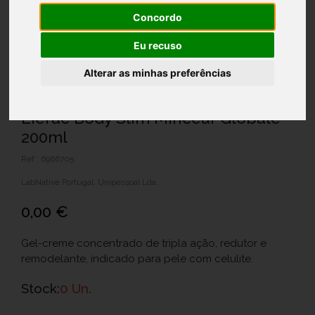
Concordo
Eu recuso
Alterar as minhas preferências
Lierac Body Slim Minceur Globale
200ml
Ref.: 6966705
LabNative Portugal, Unipessoal Lda.
0,00 €
Gel-creme concentrado de tripla ação, redutor e
remodelante, indicado para pele com celulite.
Stock:
0 Un.