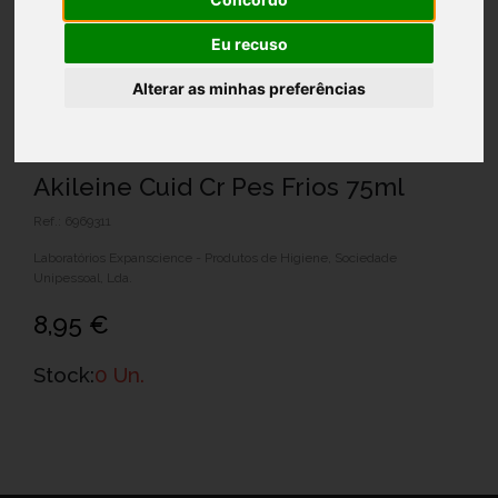
Eu recuso
Alterar as minhas preferências
Akileine Cuid Cr Pes Frios 75ml
Ref.: 6969311
Laboratórios Expanscience - Produtos de Higiene, Sociedade
Unipessoal, Lda.
8,95 €
Stock:
0 Un.