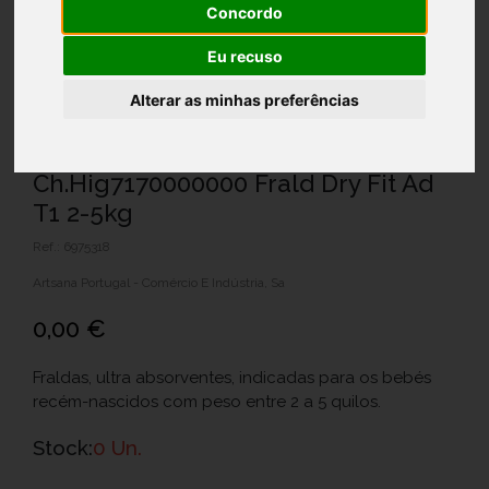
Concordo
Eu recuso
Alterar as minhas preferências
Ch.Hig7170000000 Frald Dry Fit Ad
T1 2-5kg
Ref.: 6975318
Artsana Portugal - Comércio E Indústria, Sa
0,00 €
Fraldas, ultra absorventes, indicadas para os bebés
recém-nascidos com peso entre 2 a 5 quilos.
Stock:
0 Un.