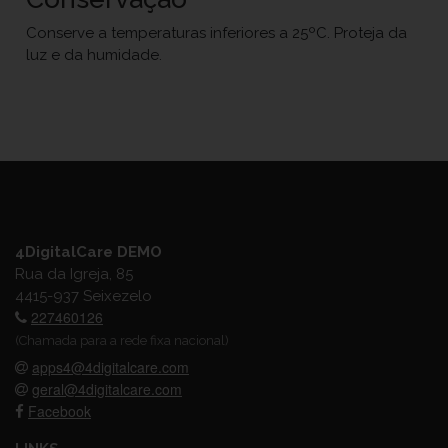
Conserve a temperaturas inferiores a 25ºC. Proteja da
luz e da humidade.
4DigitalCare DEMO
Rua da Igreja, 85
4415-937 Seixezelo
227460126
(Chamada para a rede fixa nacional)
apps4@4digitalcare.com
geral@4digitalcare.com
Facebook