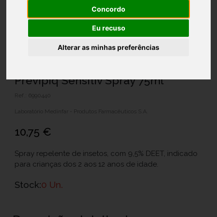
Concordo
Eu recuso
Alterar as minhas preferências
Previpiq Sensitiv Spray 75ml
Ref.: 6990440
Laboratório Medinfar - Produtos Farmacêuticos S.A.
10,75 €
Spray repelente de insetos, com 9,5% DEET, indicado
para crianças dos 2 aos 12 anos de idade.
Stock:
0 Un.