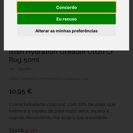
Concordo
Eu recuso
Alterar as minhas preferências
Isdin Hydration Ureadin Ult20 Cr
Rug 50ml
Ref.: 6992586
ISDIN - Laboratório Farmacêutico, Unipessoal, Lda.
10,95 €
Creme hidratante corporal, com 20% de ureia, que
melhora o aspeto da pele muito seca, áspera e
rugosa, devolvendo-lhe toda a sua suavidade.
Stock:
4 Un.