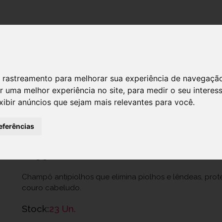
DESTAQUES!
 de rastreamento para melhorar sua experiência de navegaçã
r uma melhor experiência no site
,
para medir o seu interes
Elimax Ch Piolhos/Lend 100ml
xibir anúncios que sejam mais relevantes para você
.
Ref.: 7004820
eferências
FAES FARMA Portugal, SA.
11,95 €
Champô antipiolhos que elimina piolhos e lêndeas, pro
couro cabeludo.
Stock:
23 Un.