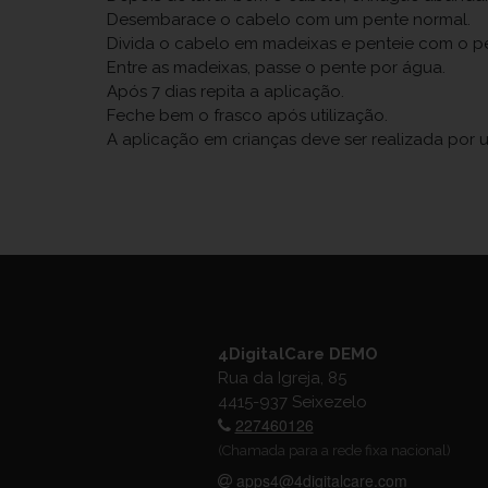
Desembarace o cabelo com um pente normal.
Divida o cabelo em madeixas e penteie com o pe
Entre as madeixas, passe o pente por água.
Após 7 dias repita a aplicação.
Feche bem o frasco após utilização.
A aplicação em crianças deve ser realizada por 
4DigitalCare DEMO
Rua da Igreja, 85
4415-937 Seixezelo
227460126
(Chamada para a rede fixa nacional)
apps4@4digitalcare.com