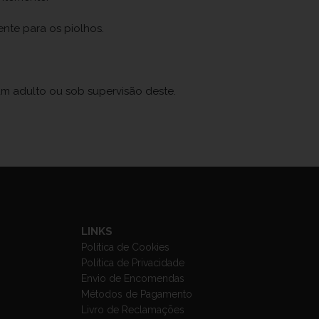
nte para os piolhos.
um adulto ou sob supervisão deste.
LINKS
Política de Cookies
Política de Privacidade
Envio de Encomendas
Métodos de Pagamento
Livro de Reclamações