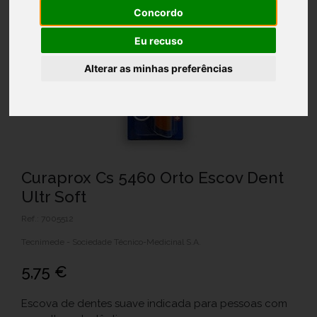
Concordo
Eu recuso
Alterar as minhas preferências
Curaprox Cs 5460 Orto Escov Dent
Ultr Soft
Ref.: 7005512
Tecnimede - Sociedade Técnico-Medicinal S.A.
5,75 €
Escova de dentes suave indicada para pessoas com