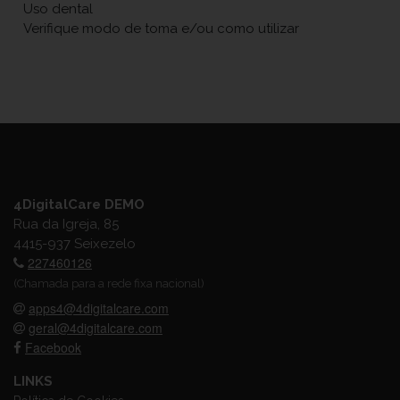
Uso dental
Verifique modo de toma e/ou como utilizar
4DigitalCare DEMO
Rua da Igreja, 85
4415-937 Seixezelo
227460126
(Chamada para a rede fixa nacional)
apps4@4digitalcare.com
geral@4digitalcare.com
Facebook
LINKS