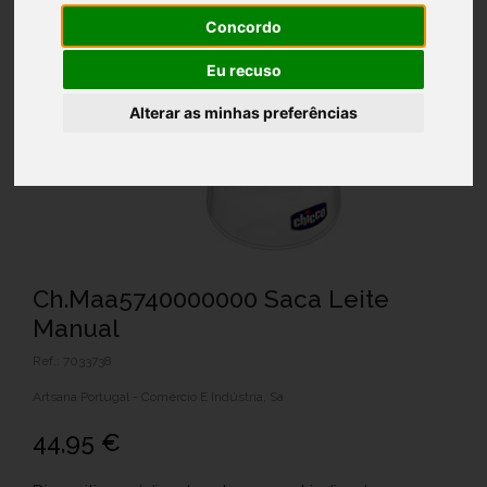
Concordo
Eu recuso
Alterar as minhas preferências
Ch.Maa5740000000 Saca Leite
Manual
Ref.: 7033738
Artsana Portugal - Comércio E Indústria, Sa
44,95 €