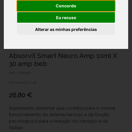
Concordo
Eu recuso
Alterar as minhas preferências
Absorvit Smart Neuro Amp 10ml X
30 amp beb
Ref.: 7066498
Farmodiética, Lda
26,80 €
Suplemento alimentar que contribui para o normal
funcionamento do sistema nervoso e da função
psicológica e para a redução do cansaço e da
fadiga.