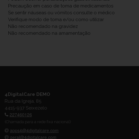
Precaução em caso de toma de medicamentos
Se sentir náuseas ou vómitos consulte o médico
Verifique modo de toma e/ou como utilizar
Não recomendado na gravidez
Não recomendado na amamentação
4DigitalCare DEMO
Rua da Igreja, 85
4415-937 Seixezelo
227460126
(Chamada para a rede fixa nacional)
apps4@4digitalcare.com
geral@4digitalcare.com