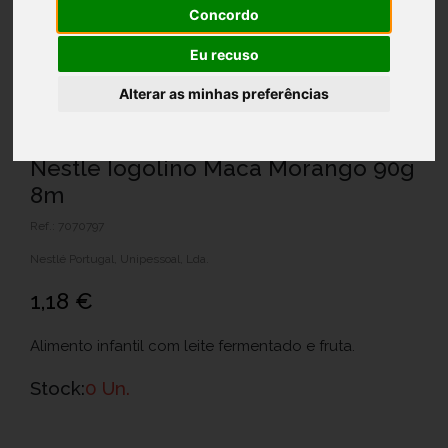
Concordo
Eu recuso
Alterar as minhas preferências
Nestle Iogolino Maca Morango 90g
8m
Ref.: 7070797
Nestlé Portugal, Unipessoal, Lda.
1,18 €
Alimento infantil com leite fermentado e fruta.
Stock:
0 Un.