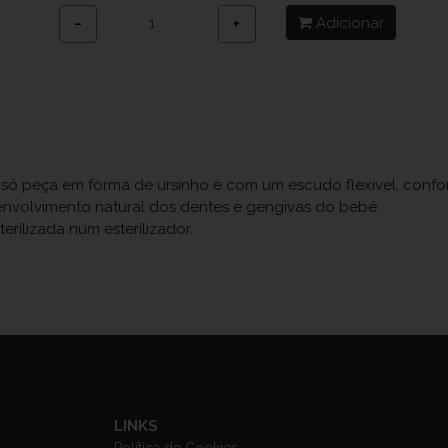
Adicionar
−
+
 peça em forma de ursinho e com um escudo flexível, confor
nvolvimento natural dos dentes e gengivas do bebé.
erilizada num esterilizador.
LINKS
Política de Cookies