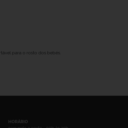
tável para o rosto dos bebés.
HORÁRIO
segunda a sexta - 09h às 20h