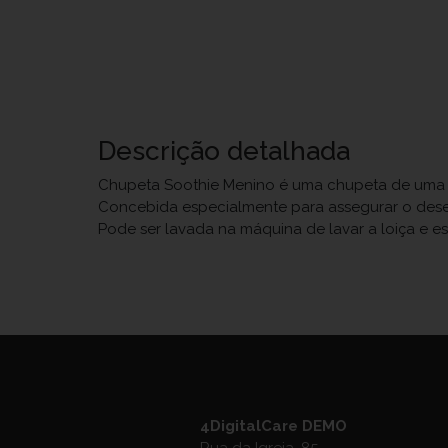
Descrição detalhada
Chupeta Soothie Menino é uma chupeta de uma só
Concebida especialmente para assegurar o dese
Pode ser lavada na máquina de lavar a loiça e est
4DigitalCare DEMO
Rua da Igreja, 85