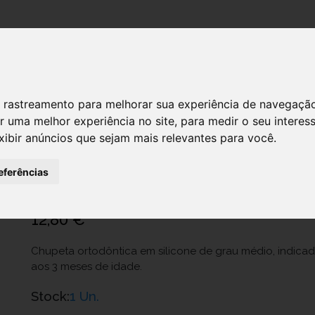
DESTAQUES!
 de rastreamento para melhorar sua experiência de navegaçã
r uma melhor experiência no site
,
para medir o seu interes
xibir anúncios que sejam mais relevantes para você
.
Philips Avent Chup Sil Sooth 0-3 Mno
Ref.: 7071415
eferências
Nutas - Decoração Lda.
12,80 €
Chupeta ortodôntica em silicone de grau médio, indica
aos 3 meses de idade.
Stock:
1 Un.