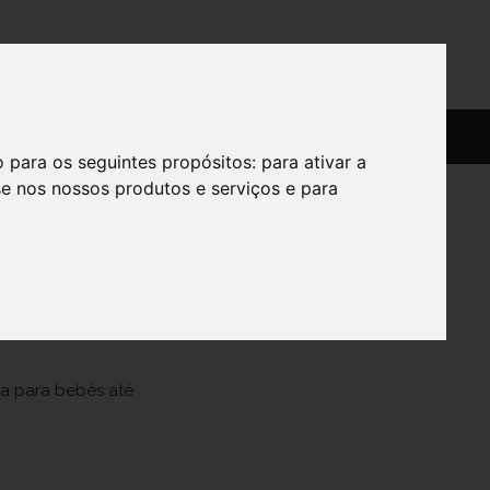
SERVIÇOS
SOBRE
o para os seguintes propósitos:
para ativar a
se nos nossos produtos e serviços e para
 X2
da para bebés até