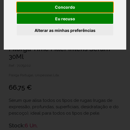
Concordo
Eu recuso
Alterar as minhas preferências
Filorga Time Filler Intens Serum
30Ml
Ref.: 7079202
Filorga Portugal, Unipessoal Lda.
66,75 €
Sérum que alisa todos os tipos de rugas (rugas de
expressão, profundas, superficiais, desidratação e do
pescoço), ideal para todos os tipos de pele.
Stock:
6 Un.