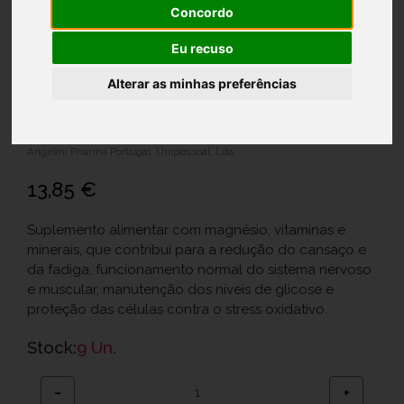
Concordo
Eu recuso
Alterar as minhas preferências
MAGNESIUM OK COMP X 30
Ref.: 7316232
Angelini Pharma Portugal, Unipessoal, Lda.
13,85 €
Suplemento alimentar com magnésio, vitaminas e
minerais, que contribui para a redução do cansaço e
da fadiga, funcionamento normal do sistema nervoso
e muscular, manutenção dos níveis de glicose e
proteção das células contra o stress oxidativo.
Stock:
9 Un.
−
+