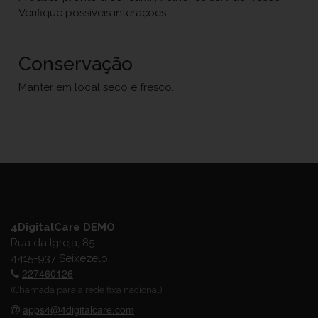
Verifique possíveis interações
Conservação
Manter em local seco e fresco.
4DigitalCare DEMO
Rua da Igreja, 85
4415-937 Seixezelo
227460126
(Chamada para a rede fixa nacional)
apps4@4digitalcare.com