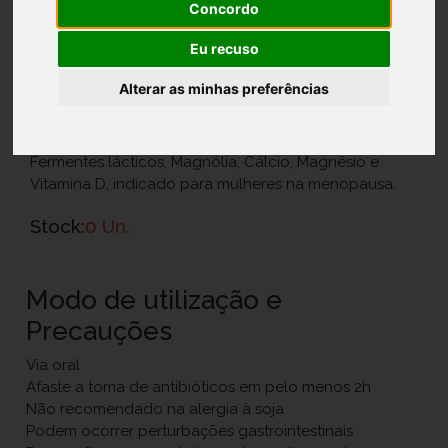
Concordo
Ref.: 7353763
Eu recuso
Mylan, Lda.
Alterar as minhas preferências
27,95 €
Suplemento alimentar com Isoflavonas de soja,
Fermentes lácticos, Magnólia, Cálcio, Magnésio e
Vitamina D, indicado para mulheres na menopausa.
Stock:
0 Un.
Modo de utilização e
Precauções
Via oral
Afaste a toma de antibióticos em pelo menos 2h
Não recomendado na alergia à soja
Podem ocorrer perturbações gastrointestinais