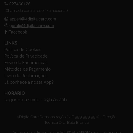
227460126
(Chamada para a rede fixa nacional)
apps4@4digitalcare.com
geral@4digitalcare.com
Facebook
LINKS
Política de Cookies
Política de Privacidade
Envio de Encomendas
Métodos de Pagamento
Livro de Reclamações
Já conhece a nossa App?
HORÁRIO
segunda a sexta - 09h às 20h
4DigitalCare Demonstração (NIF 999 999 990) - Direção
Técnica Dra. Bata Branca
Autorizado a disponibilizar MNSRM e MSRM mediante receita