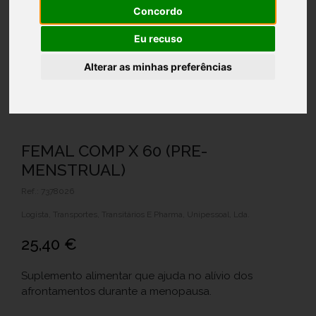
Concordo
Eu recuso
Alterar as minhas preferências
FEMAL COMP X 60 (PRE-
MENSTRUAL)
Ref.: 7378026
Logista, Transportes, Transitários E Pharma, Unipessoal, Lda.
25,40 €
Suplemento alimentar que ajuda no alívio dos
afrontamentos durante a menopausa.